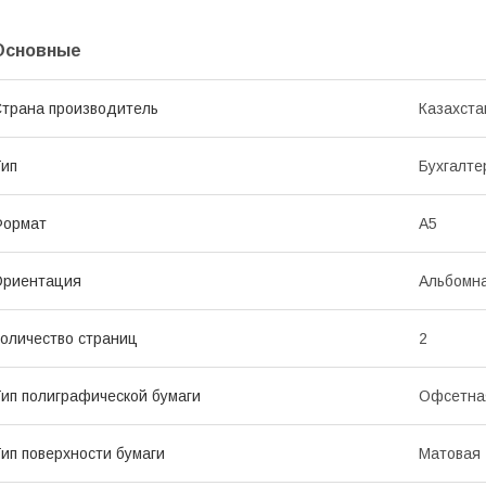
Основные
трана производитель
Казахста
ип
Бухгалте
Формат
A5
Ориентация
Альбомн
оличество страниц
2
ип полиграфической бумаги
Офсетна
ип поверхности бумаги
Матовая