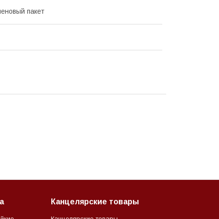
еновый пакет
а
Канцелярские товары
йкие
Канцелярские товары