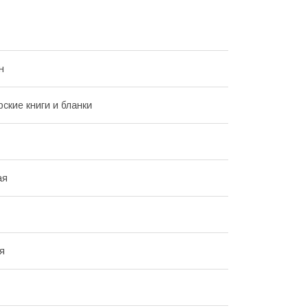
н
рские книги и бланки
ая
я