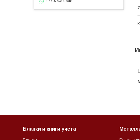
+77079492648
У
К
И
Бланки и книги учета
Металл
Бланки
Боксы для