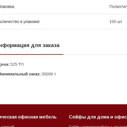
паковка
Полиэтил
оличество в упаковке
100 шт
нформация для заказа
Цена:
525 ₸/т
Минимальный заказ:
30000 т
ическая офисная мебель
Сейфы для дома и офис
 ключей
Сейфы взломостойкие + огнесто