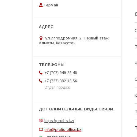
Герман
С
ул.Ипподромная, 2, Первый этаж,
Алматы, Казахстан
Т
+7 (707) 949-26-48
+7 (727) 382-19-56
Отдел продаж
К
Т
https://profi-s.kz/
Т
info@profis-office.kz