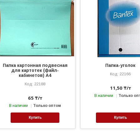
Папка картонная подвесная
Папка-уголок
для картотек (файл-
22166
кабинетов) А4
22188
11,50 ₸/т
В наличии
Только оп
65 ₸/т
В наличии
Только оптом
Купить
Купить