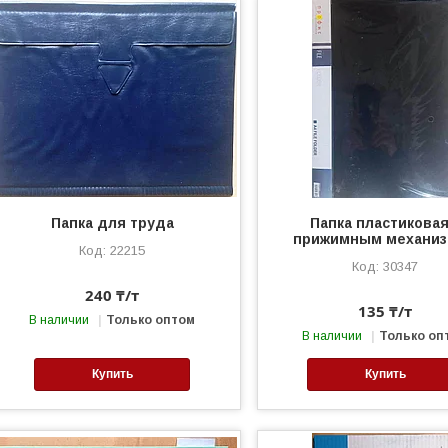
Папка для труда
Папка пластиковая
прижимным механи
22215
30347
240 ₸/т
135 ₸/т
В наличии
Только оптом
В наличии
Только оп
Купить
Купить