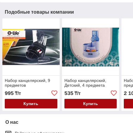
Подобные товары компании
Набор канцелярский, 9
Набор канцелярский,
Набо
предметов
Детский, 4 предмета
пред
995
535
2 1
₸/т
₸/т
Купить
Купить
О нас