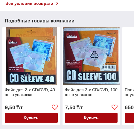
Все условия возврата
Подобные товары компании
Файл для 2-х CD/DVD, 40
Файл для 2-х CD/DVD, 100
Папк
шт. в упаковке
шт. в упаковке
штук
9,50
7,50
650
₸/т
₸/т
Купить
Купить