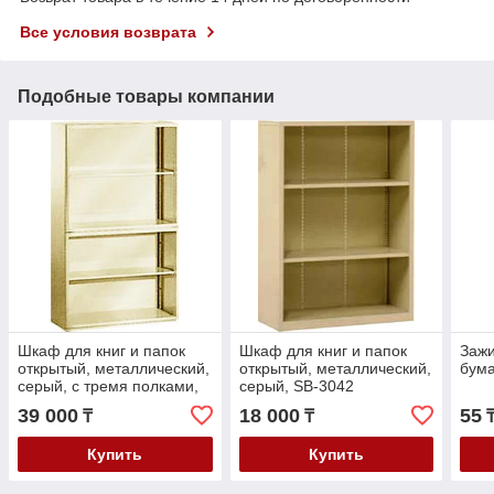
Все условия возврата
Подобные товары компании
Шкаф для книг и папок
Шкаф для книг и папок
Зажи
открытый, металлический,
открытый, металлический,
бума
серый, с тремя полками,
серый, SB-3042
O-9155
39 000
18 000
55
₸
₸
₸
Купить
Купить