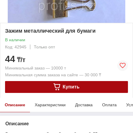
Зажим металлический для бумаги
В наличии
Код: 42945
Только опт
44
₸/т
Минимальный заказ — 10000 т
Минимальная сумма заказа на сайте — 30 000 ₸
Купить
Описание
Характеристики
Доставка
Оплата
Усл
Описание