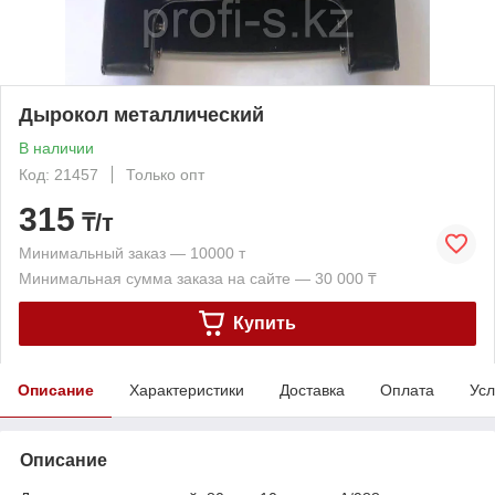
Дырокол металлический
В наличии
Код: 21457
Только опт
315
₸/т
Минимальный заказ — 10000 т
Минимальная сумма заказа на сайте — 30 000 ₸
Купить
Описание
Характеристики
Доставка
Оплата
Усл
Описание