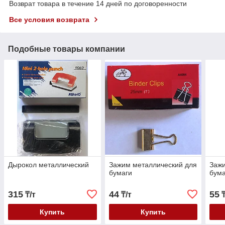
Возврат товара в течение 14 дней по договоренности
Все условия возврата
Подобные товары компании
Дырокол металлический
Зажим металлический для
Зажи
бумаги
бума
315
44
55
₸/т
₸/т
₸
Купить
Купить