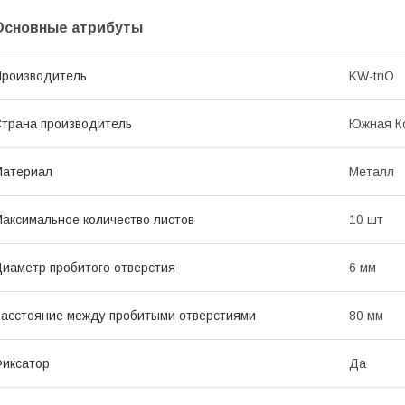
Основные атрибуты
роизводитель
KW-triO
трана производитель
Южная К
Материал
Металл
аксимальное количество листов
10 шт
иаметр пробитого отверстия
6 мм
асстояние между пробитыми отверстиями
80 мм
иксатор
Да