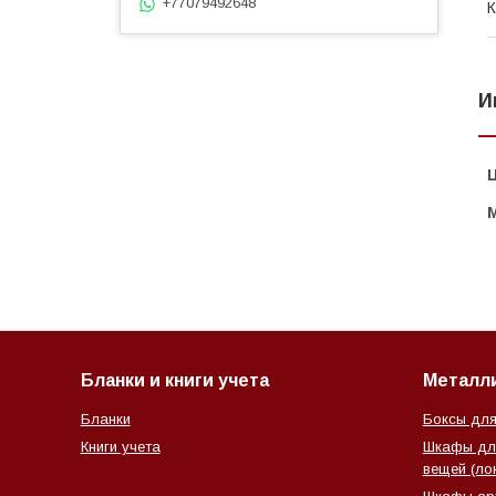
+77079492648
К
И
Бланки и книги учета
Металл
Бланки
Боксы для
Книги учета
Шкафы для
вещей (ло