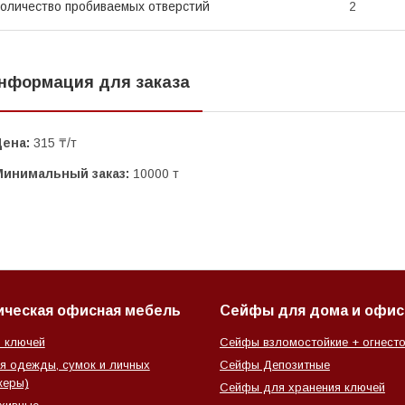
оличество пробиваемых отверстий
2
нформация для заказа
Цена:
315 ₸/т
Минимальный заказ:
10000 т
ическая офисная мебель
Сейфы для дома и офис
 ключей
Сейфы взломостойкие + огнесто
 одежды, сумок и личных
Сейфы Депозитные
керы)
Сейфы для хранения ключей