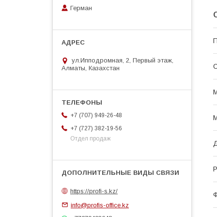
Герман
П
ул.Ипподромная, 2, Первый этаж,
С
Алматы, Казахстан
+7 (707) 949-26-48
М
+7 (727) 382-19-56
Отдел продаж
Д
Р
https://profi-s.kz/
Ф
info@profis-office.kz