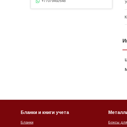
+77079492648
У
К
И
Бланки и книги учета
Металл
Бланки
Боксы для