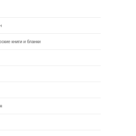
н
рские книги и бланки
я