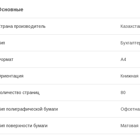
Основные
трана производитель
Казахста
ип
Бухгалте
Формат
A4
Ориентация
Книжная
оличество страниц
80
ип полиграфической бумаги
Офсетна
ип поверхности бумаги
Матовая