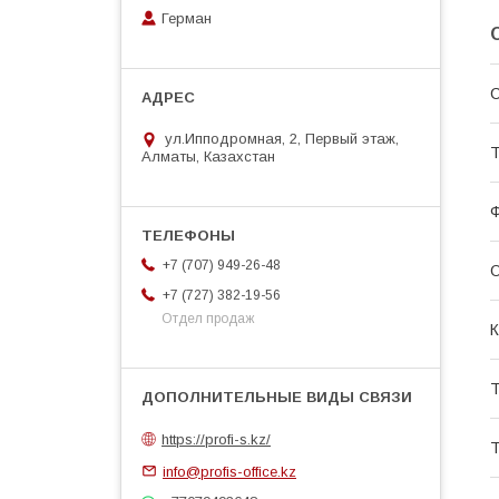
Герман
С
ул.Ипподромная, 2, Первый этаж,
Т
Алматы, Казахстан
+7 (707) 949-26-48
+7 (727) 382-19-56
Отдел продаж
К
Т
https://profi-s.kz/
Т
info@profis-office.kz