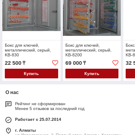
Бокс для ключей,
Бокс для ключей,
Бокс
металлический, серый,
металлический, серый,
мета
KB-830
KB-8200
KB-
22 500
69 000
32 
₸
₸
Купить
Купить
О нас
Рейтинг не сформирован
Менее 5 отзывов за последний год
Работает с 25.07.2014
г. Алматы