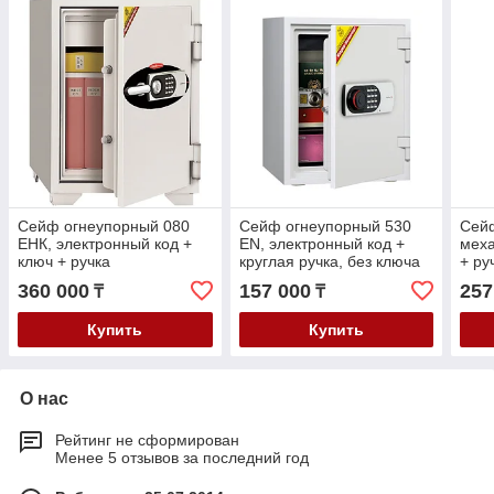
Сейф огнеупорный 080
Сейф огнеупорный 530
Сейф
ЕНК, электронный код +
ЕN, электронный код +
меха
ключ + ручка
круглая ручка, без ключа
+ ру
360 000
157 000
257
₸
₸
Купить
Купить
О нас
Рейтинг не сформирован
Менее 5 отзывов за последний год